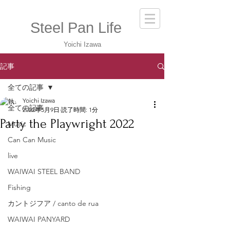
Steel Pan Life
Yoichi Izawa
記事
全ての記事
Yoichi Izawa
全ての記事
2022年5月9日
読了時間: 1分
Party the Playwright 2022
Music
Can Can Music
live
WAIWAI STEEL BAND
Fishing
カントジフア / canto de rua
WAIWAI PANYARD