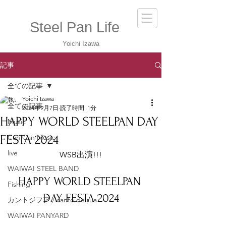
Steel Pan Life
Yoichi Izawa
記事
全ての記事
Yoichi Izawa
全ての記事
2024年9月7日
読了時間: 1分
HAPPY WORLD STEELPAN DAY
Music
FESTA 2024
Can Can Music
live
WSB出演!!!
WAIWAI STEEL BAND
HAPPY WORLD STEELPAN 
Fishing
DAY FESTA 2024
カントジフア / canto de rua
WAIWAI PANYARD