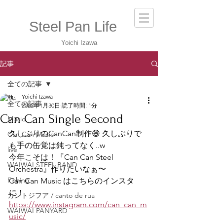
Steel Pan Life
Yoichi Izawa
記事
全ての記事
Yoichi Izawa
全ての記事
2022年1月30日
読了時間: 1分
Can Can Single Second
Music
久しぶりのCanCan制作😄 久しぶりで
Can Can Music
も手の缶覚は鈍ってなく..w
live
今年こそは！『Can Can Steel 
WAIWAI STEEL BAND
Orchestra』作りたいなぁ〜
Fishing
Can Can Music はこちらのインスタ
に！
カントジフア / canto de rua
https://www.instagram.com/can_can_m
WAIWAI PANYARD
usic/