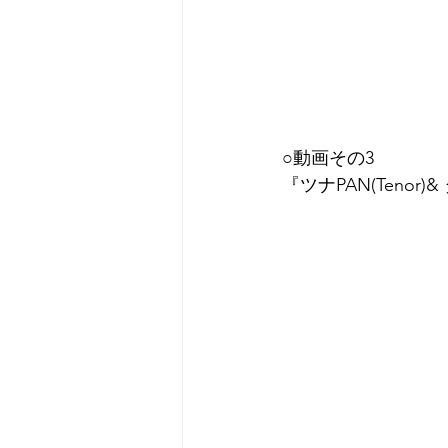
○動画その3
『ツナPAN(Tenor)&