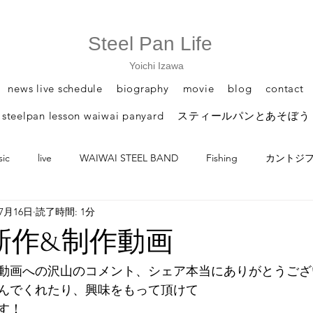
Steel Pan Life
Yoichi Izawa
news live schedule
biography
movie
blog
contact
steelpan lesson waiwai panyard
スティールパンとあそぼう
ic
live
WAIWAI STEEL BAND
Fishing
カントジフア /
年7月16日
読了時間: 1分
 piacopan
スティールパンとあそぼう
N新作&制作動画
動画への沢山のコメント、シェア本当にありがとうござ
んでくれたり、興味をもって頂けて
す！