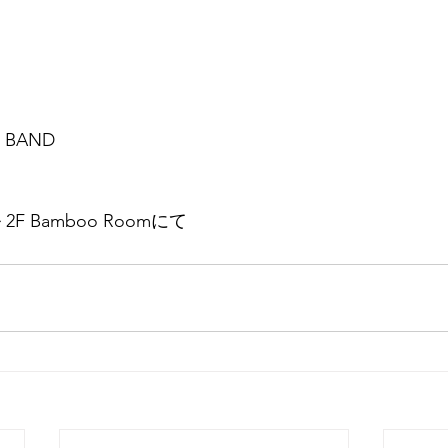
L BAND
F Bamboo Roomにて