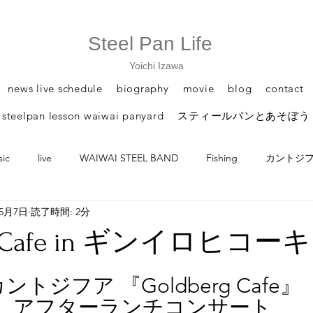
Steel Pan Life
Yoichi Izawa
news live schedule
biography
movie
blog
contact
steelpan lesson waiwai panyard
スティールパンとあそぼう
ic
live
WAIWAI STEEL BAND
Fishing
カントジフア /
年5月7日
読了時間: 2分
 piacopan
スティールパンとあそぼう
rg Cafe in ギンイロヒコーキ
ントジフア 『Goldberg Cafe』
アフターランチコンサート