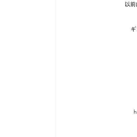
以前
ギ
h