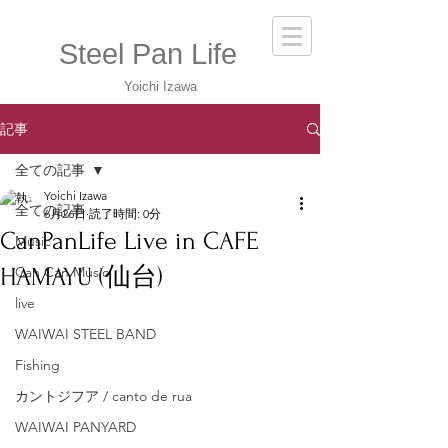
Steel Pan Life
Yoichi Izawa
記事
全ての記事
Yoichi Izawa
全ての記事
6月26日
読了時間: 0分
CanPanLife Live in CAFE
Music
HAMAYU (仙台)
Can Can Music
live
WAIWAI STEEL BAND
Fishing
カントジフア / canto de rua
WAIWAI PANYARD