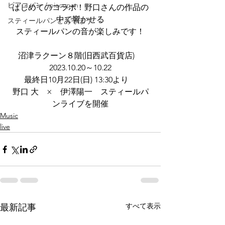
ピアコパン / piacopan
はじめてのコラボ！野口さんの作品の
中で響かせる
スティールパンとあそぼう
スティールパンの音が楽しみです！
沼津ラクーン８階(旧西武百貨店)　
2023.10.20～10.22
最終日10月22日(日) 13:30より　
野口 大　×　伊澤陽一　スティールパ
ンライブを開催
Music
live
すべて表示
最新記事