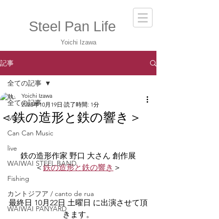
Steel Pan Life
Yoichi Izawa
記事
全ての記事
Yoichi Izawa
全ての記事
2023年10月19日
読了時間: 1分
＜鉄の造形と鉄の響き＞
Music
Can Can Music
live
鉄の造形作家 野口 大さん 創作展
WAIWAI STEEL BAND
＜
鉄の造形と鉄の響き
＞
Fishing
カントジフア / canto de rua
最終日 10月22日 土曜日 に出演させて頂
WAIWAI PANYARD
きます。