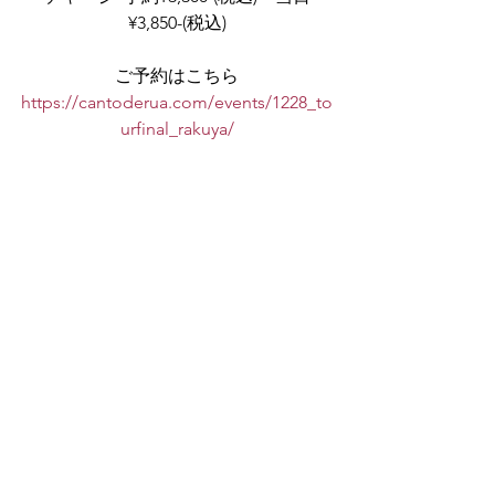
¥3,850-(税込)
ご予約はこちら
https://cantoderua.com/events/1228_to
urfinal_rakuya/
2022年のカントジフアツアーは、5月の
楽屋から始まりましたが、早いもので
もうツアーファイナルを残すのみとな
りました！今年はバッハプロジェク
ト、そして全国ツアーと、2大プロジェ
クトを駆け抜けてきたカントジフアで
すが、さらなる成長を遂げ、年末に楽
屋でツアーファイナルを迎えられるこ
とを幸せに思います。12月15日（木）
のゴルトベルク変奏曲全編のコンサー
トに対し、こちらはカントジフアのオ
リジナル曲を中心に、カントジフアな