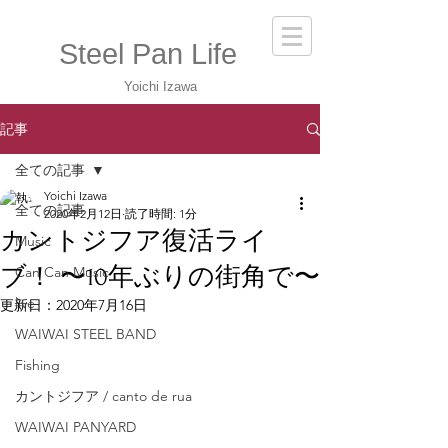
Steel Pan Life
Yoichi Izawa
記事
全ての記事
Yoichi Izawa
全ての記事
2020年2月12日
読了時間: 1分
カントジフア復活ライ
Music
ブ！ 〜10年ぶりの街角で〜
Can Can Music
live
更新日：
2020年7月16日
WAIWAI STEEL BAND
Fishing
カントジフア / canto de rua
WAIWAI PANYARD