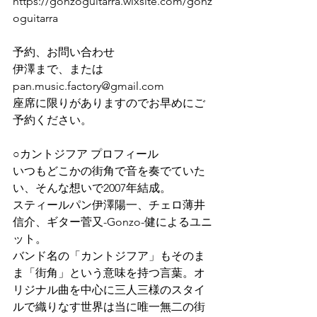
https://gonzoguitarra.wixsite.com/gonz
oguitarra
予約、お問い合わせ
伊澤まで、または
pan.music.factory@gmail.com
座席に限りがありますのでお早めにご
予約ください。
○カントジフア プロフィール
いつもどこかの街角で音を奏でていた
い、そんな想いで2007年結成。
スティールパン伊澤陽一、チェロ薄井
信介、ギター菅又-Gonzo-健によるユニ
ット。
バンド名の「カントジフア」もそのま
ま「街角」という意味を持つ言葉。オ
リジナル曲を中心に三人三様のスタイ
ルで織りなす世界は当に唯一無二の街