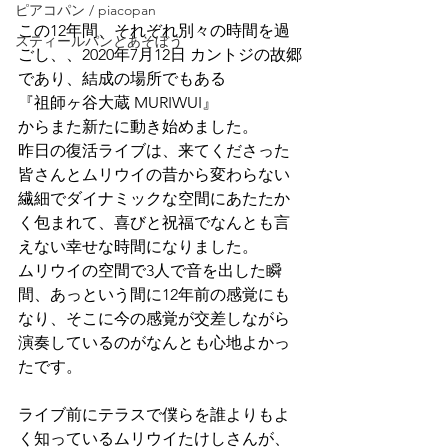
ピアコパン / piacopan
この12年間、それぞれ別々の時間を過
スティールパンとあそぼう
ごし、、2020年7月12日 カントジの故郷
であり、結成の場所でもある
『祖師ヶ谷大蔵 MURIWUI』
からまた新たに動き始めました。
昨日の復活ライブは、来てくださった
皆さんとムリウイの昔から変わらない
繊細でダイナミックな空間にあたたか
く包まれて、喜びと祝福でなんとも言
えない幸せな時間になりました。
ムリウイの空間で3人で音を出した瞬
間、あっという間に12年前の感覚にも
なり、そこに今の感覚が交差しながら
演奏しているのがなんとも心地よかっ
たです。
ライブ前にテラスで僕らを誰よりもよ
く知っているムリウイたけしさんが、