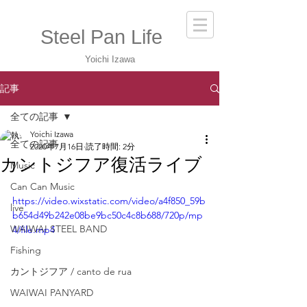
Steel Pan Life
Yoichi Izawa
記事
全ての記事
Yoichi Izawa
全ての記事
2020年7月16日
読了時間: 2分
カントジフア復活ライブ
Music
Can Can Music
https://video.wixstatic.com/video/a4f850_59b
live
b654d49b242e08be9bc50c4c8b688/720p/mp
WAIWAI STEEL BAND
4/file.mp4
Fishing
カントジフア / canto de rua
WAIWAI PANYARD