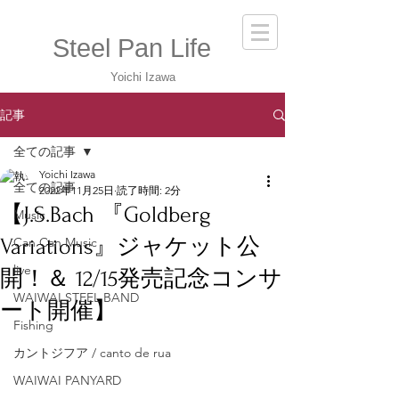
Steel Pan Life
Yoichi Izawa
記事
全ての記事
Yoichi Izawa
全ての記事
2022年11月25日
読了時間: 2分
【J.S.Bach 『Goldberg
Music
Variations』ジャケット公
Can Can Music
live
開！＆ 12/15発売記念コンサ
WAIWAI STEEL BAND
ート開催】
Fishing
カントジフア / canto de rua
WAIWAI PANYARD